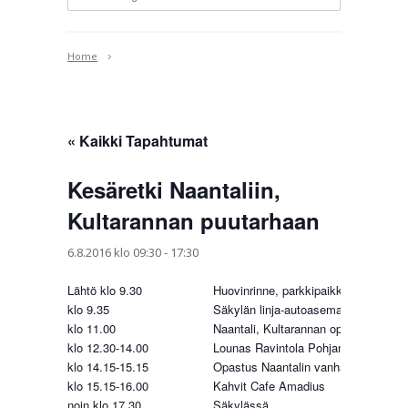
Home
« Kaikki Tapahtumat
Kesäretki Naantaliin,
Kultarannan puutarhaan
6.8.2016 klo 09:30
-
17:30
Lähtö klo 9.30
Huovinrinne, parkkipaikka
klo 9.35
Säkylän linja-autoasema
klo 11.00
Naantali, Kultarannan opastettu käve
klo 12.30-14.00
Lounas Ravintola Pohjankulma
klo 14.15-15.15
Opastus Naantalin vanhassa kaupun
klo 15.15-16.00
Kahvit Cafe Amadius
noin klo 17.30
Säkylässä