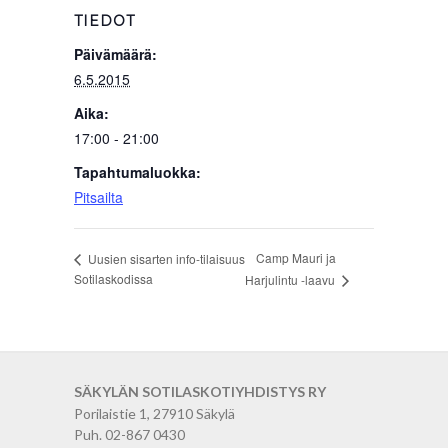
TIEDOT
Päivämäärä:
6.5.2015
Aika:
17:00 - 21:00
Tapahtumaluokka:
Pitsailta
Camp Mauri ja
Uusien sisarten info-tilaisuus
Sotilaskodissa
Harjulintu -laavu
SÄKYLÄN SOTILASKOTIYHDISTYS RY
Porilaistie 1, 27910 Säkylä
Puh. 02-867 0430