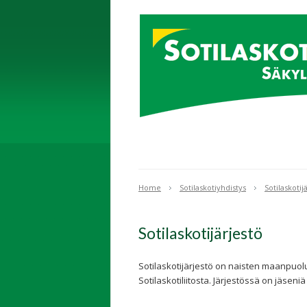
Home
Sotilaskotiyhdistys
Sotilaskotij
Sotilaskotijärjestö
Sotilaskotijärjestö on naisten maanpuol
Sotilaskotiliitosta. Järjestössä on jäsen