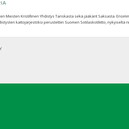
IA
n Miesten Kristillinen Yhdistys Tanskasta sekä jääkärit Saksasta. Ensimmäi
sten kattojärjestöksi perustettiin Suomen Sotilaskotiliitto, nykyiseltä ni
Y