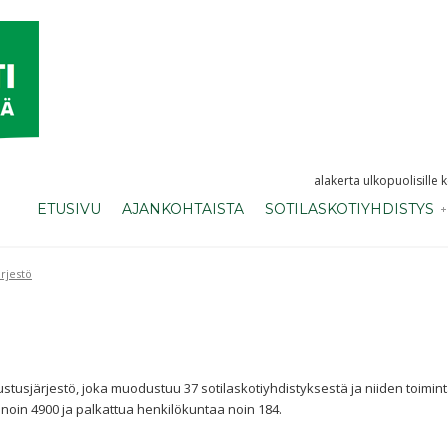
alakerta ulkopuolisille 
ETUSIVU
AJANKOHTAISTA
SOTILASKOTIYHDISTYS
ärjestö
ustusjärjestö, joka muodustuu 37 sotilaskotiyhdistyksestä ja niiden toim
iä noin 4900 ja palkattua henkilökuntaa noin 184.