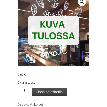
2,60
€
9 varastossa
Hedelmä
Lisää ostoskoriin
Aakkoset,
315g
Osasto:
Makeiset
määrä