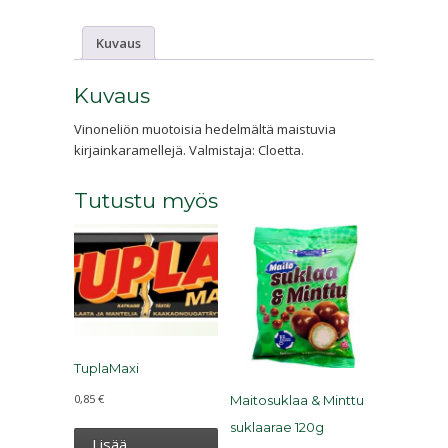
Kuvaus
Kuvaus
Vinoneliön muotoisia hedelmältä maistuvia
kirjainkaramellejä. Valmistaja: Cloetta.
Tutustu myös
TuplaMaxi
0,85
€
Maitosuklaa & Minttu
suklaarae 120g
Lisää