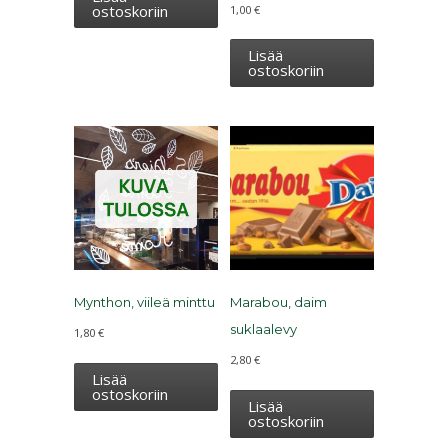
ostoskoriin
1,00
€
Lisää
ostoskoriin
Mynthon, viileä minttu
Marabou, daim
suklaalevy
1,80
€
2,80
€
Lisää
ostoskoriin
Lisää
ostoskoriin