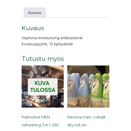
Kuvaus
Kuvaus
Septona moisturising antibacterial
kosteuspyyhe, 15 kpl/paketti
Tutustu myös
Palmolive MEN
Rexona men, cobalt
refreshing 3 in 1, 250
dry roll-on