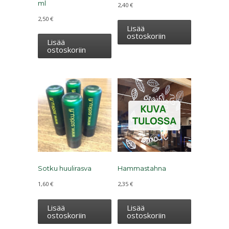
ml
2,40
€
2,50
€
Lisää
ostoskoriin
Lisää
ostoskoriin
Sotku huulirasva
Hammastahna
1,60
€
2,35
€
Lisää
Lisää
ostoskoriin
ostoskoriin