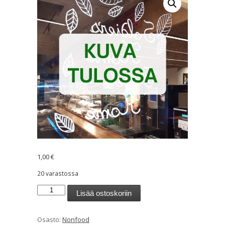
1,00
€
20 varastossa
Septona
Lisää ostoskoriin
kosteuspyyhe
määrä
Osasto:
Nonfood