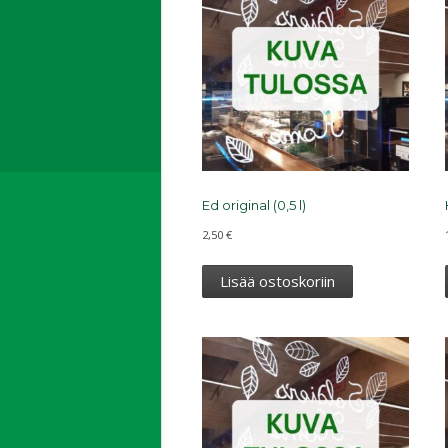
Ed original (0,5 l)
2,50
€
Lisää ostoskoriin