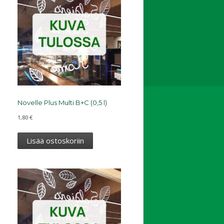
Novelle Plus Multi B+C (0,5 l)
1,80
€
Lisää ostoskoriin