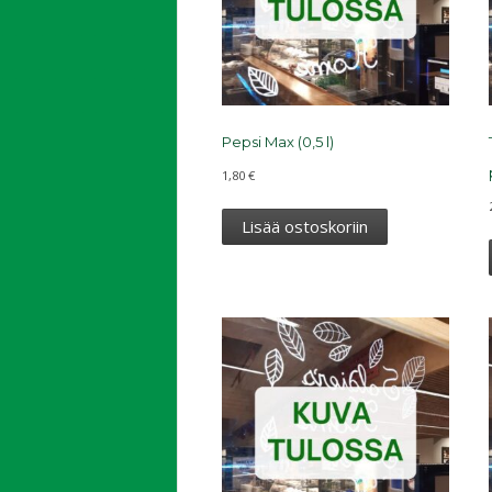
Pepsi Max (0,5 l)
1,80
€
Lisää ostoskoriin