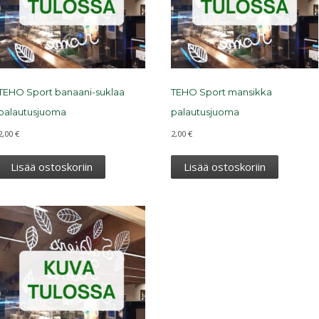
TEHO Sport banaani-suklaa
TEHO Sport mansikka
palautusjuoma
palautusjuoma
2,00
€
2,00
€
Lisää ostoskoriin
Lisää ostoskoriin