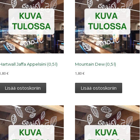
Hartwall Jaffa Appelsiini (0,5 l)
Mountain Dew (0,5 l)
1,80
€
1,80
€
Lisää ostoskoriin
Lisää ostoskoriin