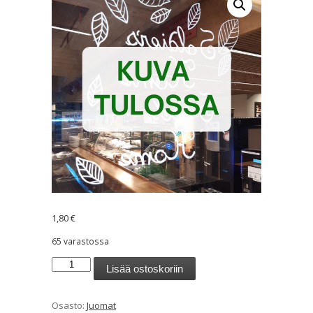
1,80
€
65 varastossa
Novelle
Lisää ostoskoriin
Plus
Multi
Osasto:
Juomat
B+C