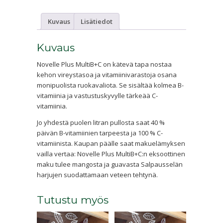
(0,5
l)
Kuvaus
Lisätiedot
määrä
Kuvaus
Novelle Plus MultiB+C on kätevä tapa nostaa
kehon vireystasoa ja vitamiinivarastoja osana
monipuolista ruokavaliota. Se sisältää kolmea B-
vitamiinia ja vastustuskyvylle tärkeää C-
vitamiinia.
Jo yhdestä puolen litran pullosta saat 40 %
päivän B-vitamiinien tarpeesta ja 100 % C-
vitamiinista. Kaupan päälle saat makuelämyksen
vailla vertaa: Novelle Plus MultiB+C:n eksoottinen
maku tulee mangosta ja guavasta Salpausselän
harjujen suodattamaan veteen tehtynä.
Tutustu myös