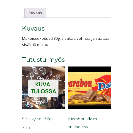
Kuvaus
Kuvaus
Makeissekoitus 280g, sisältää vehnää ja saattaa
sisältää maitoa
Tutustu myös
Sisu, xylitol, 36g
Marabou, daim
suklaalevy
2,05
€