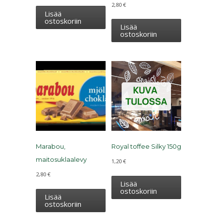
2,80
€
Lisää
ostoskoriin
Lisää
ostoskoriin
Marabou,
Royal toffee Silky 150g
maitosuklaalevy
1,20
€
2,80
€
Lisää
ostoskoriin
Lisää
ostoskoriin