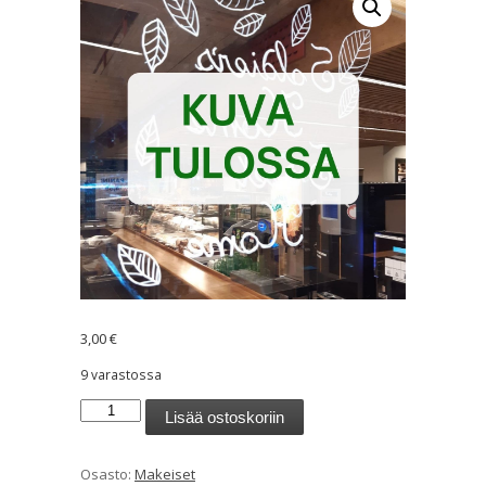
3,00
€
9 varastossa
Fazer
Lisää ostoskoriin
Aarrearkku
280g
Osasto:
Makeiset
määrä